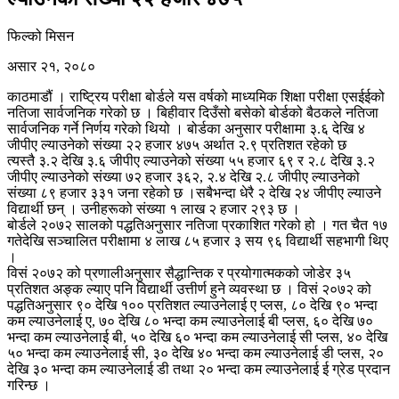
फिल्को मिसन
असार २१, २०८०
काठमाडौं । राष्ट्रिय परीक्षा बोर्डले यस वर्षको माध्यमिक शिक्षा परीक्षा एसईईको
नतिजा सार्वजनिक गरेको छ । बिहीवार दिउँसो बसेको बोर्डको बैठकले नतिजा
सार्वजनिक गर्ने निर्णय गरेको थियो । बोर्डका अनुसार परीक्षामा ३.६ देखि ४
जीपीए ल्याउनेको संख्या २२ हजार ४७५ अर्थात २.९ प्रतिशत रहेको छ
त्यस्तै ३.२ देखि ३.६ जीपीए ल्याउनेको संख्या ५५ हजार ६९ र २.८ देखि ३.२
जीपीए ल्याउनेको संख्या ७२ हजार ३६२, २.४ देखि २.८ जीपीए ल्याउनेको
संख्या ८९ हजार ३३१ जना रहेको छ ।सबैभन्दा धेरै २ देखि २४ जीपीए ल्याउने
विद्यार्थी छन् । उनीहरूको संख्या १ लाख २ हजार २९३ छ ।
बोर्डले २०७२ सालको पद्धतिअनुसार नतिजा प्रकाशित गरेको हो । गत चैत १७
गतेदेखि सञ्चालित परीक्षामा ४ लाख ८५ हजार ३ सय ९६ विद्यार्थी सहभागी थिए
।
विसं २०७२ को प्रणालीअनुसार सैद्धान्तिक र प्रयोगात्मकको जोडेर ३५
प्रतिशत अङ्क ल्याए पनि विद्यार्थी उत्तीर्ण हुने व्यवस्था छ । विसं २०७२ को
पद्धतिअनुसार ९० देखि १०० प्रतिशत ल्याउनेलाई ए प्लस, ८० देखि ९० भन्दा
कम ल्याउनेलाई ए, ७० देखि ८० भन्दा कम ल्याउनेलाई बी प्लस, ६० देखि ७०
भन्दा कम ल्याउनेलाई बी, ५० देखि ६० भन्दा कम ल्याउनेलाई सी प्लस, ४० देखि
५० भन्दा कम ल्याउनेलाई सी, ३० देखि ४० भन्दा कम ल्याउनेलाई डी प्लस, २०
देखि ३० भन्दा कम ल्याउनेलाई डी तथा २० भन्दा कम ल्याउनेलाई ई ग्रेड प्रदान
गरिन्छ ।