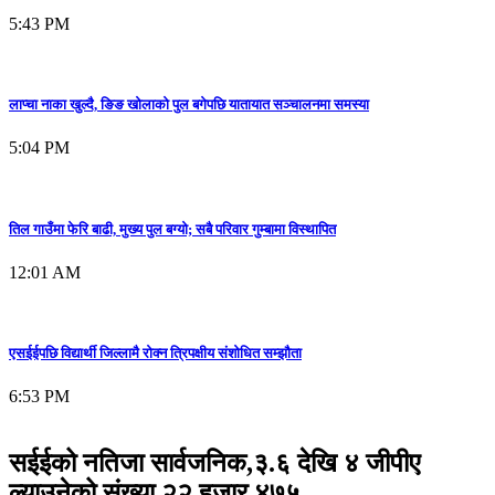
5:43 PM
लाप्चा नाका खुल्दै, ङिङ खोलाको पुल बगेपछि यातायात सञ्चालनमा समस्या
5:04 PM
तिल गाउँमा फेरि बाढी, मुख्य पुल बग्यो; सबै परिवार गुम्बामा विस्थापित
12:01 AM
एसईईपछि विद्यार्थी जिल्लामै रोक्न त्रिपक्षीय संशोधित सम्झौता
6:53 PM
सईईको नतिजा सार्वजनिक,३.६ देखि ४ जीपीए
ल्याउनेको संख्या २२ हजार ४७५