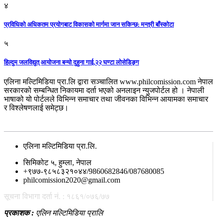
४
प्रविधिको अधिकतम प्रयोगबाट विकासको मार्गमा जान सकिन्छ: मन्त्री बाँस्कोटा
५
हिल्दुम जलविद्युत् आयोजना बन्यो दुहुना गाई,२२ घण्टा लोसेडिङ्ग
एलिना मल्टिमिडिया प्रा.लि द्वारा सञ्चालित www.philcomission.com नेपाल
सरकारको सम्बन्धित निकायमा दर्ता भएको अनलाइन न्युजपोर्टल हो । नेपाली
भाषाको यो पोर्टलले विभिन्न समाचार तथा जीवनका विभिन्न आयामका समाचार
र विश्लेषणलाई समेट्छ।
सम्पर्क
एलिना मल्टिमिडिया प्रा.लि.
सिमिकोट ५, हुम्ला, नेपाल
+९७७-९८५८३२१०४४/9860682846/087680085
philcomission2020@gmail.com
सूचना विभागा दर्ता नं. : १८६१/०७६/७७
प्रकाशक :
एलिन मल्टिमिडिया प्रालि