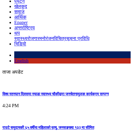
पर्यटन
खेलकुद
समाज
आर्थिक
Epaper
अन्तर्राष्ट्रिय
थप
स्वास्थ्य
रोजगार
मनोरंजन
विचित्र
सूचना प्रविधि
भिडियो
English
ताजा अपडेट
विश्व स्तनपान दिवसमा स्याडा स्वास्थ्य चौकीद्वारा जनचेतनामूलक कार्यक्रम सम्पन्न
4:24 PM
राउटे समुदायकी ६५ वर्षीया महिलाको मृत्यु, जनसङ्ख्या १३२ मा सीमित