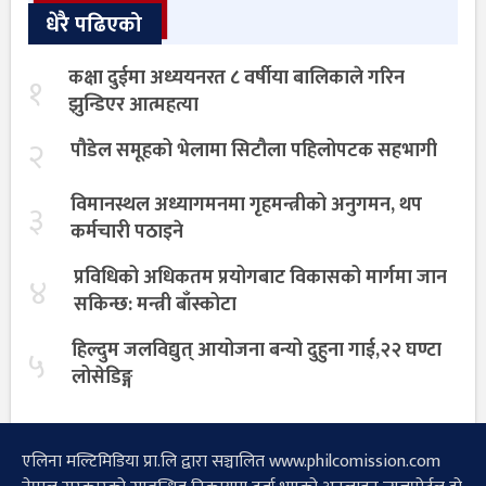
धेरै पढिएको
कक्षा दुईमा अध्ययनरत ८ वर्षीया बालिकाले गरिन
१
झुन्डिएर आत्महत्या
२
पौडेल समूहको भेलामा सिटौला पहिलोपटक सहभागी
विमानस्थल अध्यागमनमा गृहमन्त्रीको अनुगमन, थप
३
कर्मचारी पठाइने
प्रविधिको अधिकतम प्रयोगबाट विकासको मार्गमा जान
४
सकिन्छ: मन्त्री बाँस्कोटा
हिल्दुम जलविद्युत् आयोजना बन्यो दुहुना गाई,२२ घण्टा
५
लोसेडिङ्ग
एलिना मल्टिमिडिया प्रा.लि द्वारा सञ्चालित www.philcomission.com