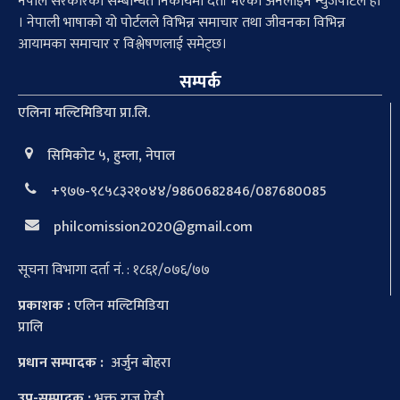
नेपाल सरकारको सम्बन्धित निकायमा दर्ता भएको अनलाइन न्युजपोर्टल हो
। नेपाली भाषाको यो पोर्टलले विभिन्न समाचार तथा जीवनका विभिन्न
आयामका समाचार र विश्लेषणलाई समेट्छ।
सम्पर्क
एलिना मल्टिमिडिया प्रा.लि.
सिमिकोट ५, हुम्ला, नेपाल
+९७७-९८५८३२१०४४/9860682846/087680085
philcomission2020@gmail.com
सूचना विभागा दर्ता नं. : १८६१/०७६/७७
प्रकाशक :
एलिन मल्टिमिडिया
प्रालि
प्रधान सम्पादक :
अर्जुन बोहरा
उप-सम्पादक :
भक्त राज ऐडी