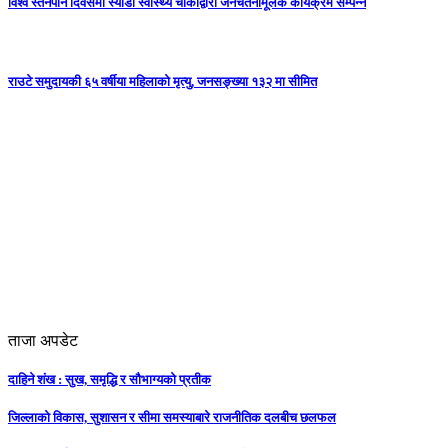
विश्व स्तनपान दिवसमा स्याडा स्वास्थ्य चौकीद्वारा जनचेतनामूलक कार्यक्रम सम्पन्न
राउटे समुदायकी ६५ वर्षीया महिलाको मृत्यु, जनसङ्ख्या १३२ मा सीमित
ताजा अपडेट
दाहिने शंख : सुख, समृद्धि र सौभाग्यको प्रतीक
जिल्लाको विकास, सुशासन र सीमा समस्याबारे राजनीतिक दलबीच छलफल