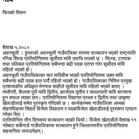
फिल्को मिसन
बैशाख ५,२०८०
अदनचुली । हुम्लाको अदनचुली गाउँपालिका स्तरमा सञ्चालन भएको राष्ट्रपति
रनिङ शिल्ड प्रतियोगितामा सूर्योदय मावि उपाधि पाएको छ । फिल्ड, ट्रयाक
तथा भलिबल प्रतियोगितामा सबैभन्दा बढी पदक प्राप्त गरेर सूर्योदय मावि
पहिलो भएको हो।
अदनचुली गाउँपालिकाका चार माविबीच भएको प्रतियोगितामा उक्त मावि
सबैभन्दा बढी पदक हात पार्दै पहिलो भएको हो। गाउँपालिकाका निमित्त प्रमुख
प्रशासकीय अधिकृत मेगनाथ शाहीले सूर्योदय मावि पहिलो भएको बताए ।
त्यसैगरी, कैलाश पुरी मावि द्वितीय, ज्ञानोदय तृृतीय र सल्लाघारी मावि सान्त्वना
हुन सफल भएका छन्। प्रतियोगितामा विद्यागत प्रथम र द्वितीय तथा उत्कृष्ट
खेलाडीलाई समेत पुरस्कृत गरिएको छ । कार्यक्रममा गाउँपालिका अध्यक्ष
मोहनविक्रम सिंहले विजेता विद्यालय र पदकविजेता खेलाडीलाई पुरस्कार प्रदान
गरेका थिए ।
प्रतियोगिता तीन दिनसम्म सञ्चालन भएको थियो। विजेता खेलाडीले वैशाख ११
गतेबाट सर्केगार्ड गाउँपालिकामा सञ्चालन हुने जिल्लास्तरीय प्रतियोगितामा
सहभागिता जनाउनेछन्।