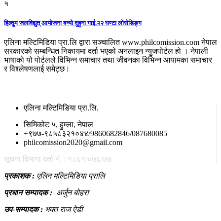
५
हिल्दुम जलविद्युत् आयोजना बन्यो दुहुना गाई,२२ घण्टा लोसेडिङ्ग
एलिना मल्टिमिडिया प्रा.लि द्वारा सञ्चालित www.philcomission.com नेपाल
सरकारको सम्बन्धित निकायमा दर्ता भएको अनलाइन न्युजपोर्टल हो । नेपाली
भाषाको यो पोर्टलले विभिन्न समाचार तथा जीवनका विभिन्न आयामका समाचार
र विश्लेषणलाई समेट्छ।
सम्पर्क
एलिना मल्टिमिडिया प्रा.लि.
सिमिकोट ५, हुम्ला, नेपाल
+९७७-९८५८३२१०४४/9860682846/087680085
philcomission2020@gmail.com
सूचना विभागा दर्ता नं. : १८६१/०७६/७७
प्रकाशक :
एलिन मल्टिमिडिया प्रालि
प्रधान सम्पादक :
अर्जुन बोहरा
उप-सम्पादक :
भक्त राज ऐडी