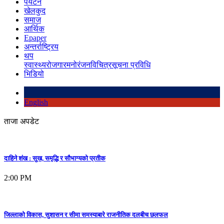
पर्यटन
खेलकुद
समाज
आर्थिक
Epaper
अन्तर्राष्ट्रिय
थप
स्वास्थ्य
रोजगार
मनोरंजन
विचित्र
सूचना प्रविधि
भिडियो
English
ताजा अपडेट
दाहिने शंख : सुख, समृद्धि र सौभाग्यको प्रतीक
2:00 PM
जिल्लाको विकास, सुशासन र सीमा समस्याबारे राजनीतिक दलबीच छलफल