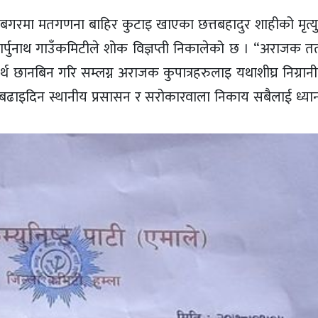
चु बगरमा मतगणना बाहिर कुटाइ खाएका छत्तबहादुर शाहीको मृत्
्पुनाथ गाउँकमिटीले शोक विज्ञप्ती निकालेको छ । “अराजक तत
 छानबिन गरि सम्लग्न अराजक कुपात्रहरुलाइ यथाशीघ्र निग्रान
ाडी बढाइदिन स्थानीय प्रसासन र सरोकारवाला निकाय सबैलाई ध्या