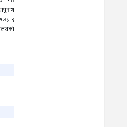
 छ । गत
र्पुनाथ
ंलग्न ९
्लग्नको