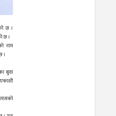
ेको छ ।
को छ ।
ीको नाम
छ ।
का बुवा
ा एकाशी
 त्यसको