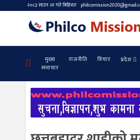
२०८३ साउन २१ गते बिहिवार
philcomission2020@gmail.
मुख्य
राजनीति
विचार
प्रदेश
समाचार
छत्तबहादुुर शाहीको मृत