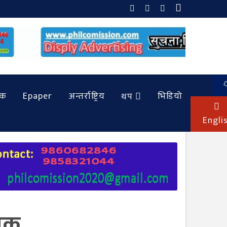
िक
Epaper
अन्तर्राष्ट्रिय
भिडियो
थप
Engli
शोक