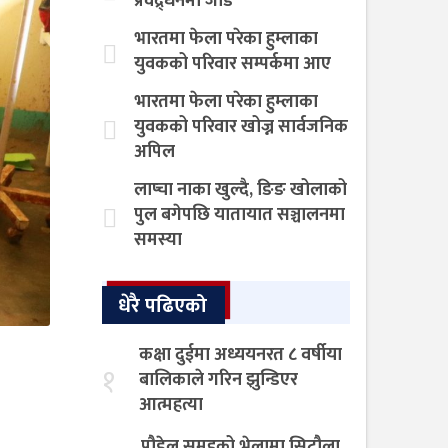
प्रवद्र्धनमा जोड
भारतमा फेला परेका हुम्लाका
युवकको परिवार सम्पर्कमा आए
भारतमा फेला परेका हुम्लाका
युवकको परिवार खोज्न सार्वजनिक
अपिल
लाप्चा नाका खुल्दै, ङिङ खोलाको
पुल बगेपछि यातायात सञ्चालनमा
समस्या
धेरै पढिएको
कक्षा दुईमा अध्ययनरत ८ वर्षीया
१
बालिकाले गरिन झुन्डिएर
आत्महत्या
पौडेल समूहको भेलामा सिटौला