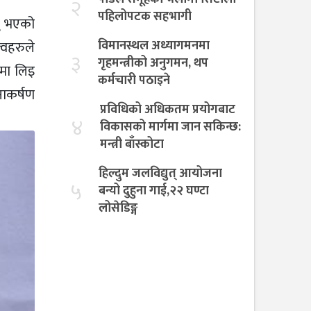
२
पहिलोपटक सहभागी
यु भएको
विमानस्थल अध्यागमनमा
्वहरुले
३
गृहमन्त्रीको अनुगमन, थप
ीमा लिइ
कर्मचारी पठाइने
नाकर्षण
प्रविधिको अधिकतम प्रयोगबाट
४
विकासको मार्गमा जान सकिन्छ:
मन्त्री बाँस्कोटा
हिल्दुम जलविद्युत् आयोजना
५
बन्यो दुहुना गाई,२२ घण्टा
लोसेडिङ्ग