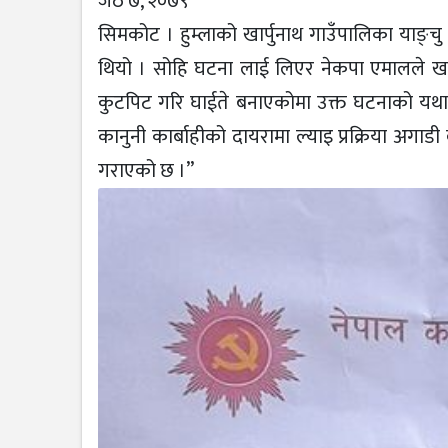
जेठ ७, २०७९
सिमकोट । हुम्लाको खार्पुनाथ गाउँपालिका याङ्
थियो । सोहि घटना लाई लिएर नेकपा एमालले खार
कुटपिट गरि घाईते बनाएकोमा उक्त घटनाको यथार्थ
कानुनी कार्बाहीको दायरामा ल्याइ प्रक्रिया अग
गराएको छ ।”