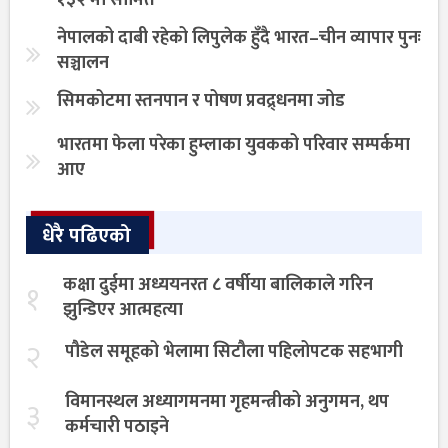
१३२ मा सीमित
नेपालको दाबी रहेको लिपुलेक हुँदै भारत–चीन व्यापार पुनः
सञ्चालन
सिमकोटमा स्तनपान र पोषण प्रवद्र्धनमा जोड
भारतमा फेला परेका हुम्लाका युवकको परिवार सम्पर्कमा
आए
धेरै पढिएको
कक्षा दुईमा अध्ययनरत ८ वर्षीया बालिकाले गरिन
१
झुन्डिएर आत्महत्या
२
पौडेल समूहको भेलामा सिटौला पहिलोपटक सहभागी
विमानस्थल अध्यागमनमा गृहमन्त्रीको अनुगमन, थप
३
कर्मचारी पठाइने