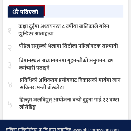
धेरै पढिएको
कक्षा दुईमा अध्ययनरत ८ वर्षीया बालिकाले गरिन
१
झुन्डिएर आत्महत्या
२
पौडेल समूहको भेलामा सिटौला पहिलोपटक सहभागी
विमानस्थल अध्यागमनमा गृहमन्त्रीको अनुगमन, थप
३
कर्मचारी पठाइने
प्रविधिको अधिकतम प्रयोगबाट विकासको मार्गमा जान
४
सकिन्छ: मन्त्री बाँस्कोटा
हिल्दुम जलविद्युत् आयोजना बन्यो दुहुना गाई,२२ घण्टा
५
लोसेडिङ्ग
एलिना मल्टिमिडिया प्रा.लि द्वारा सञ्चालित www.philcomission.com