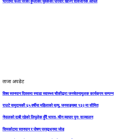
भारतमा फेला परेका हुम्लाका युवकको परिवार खोज्न सार्वजनिक अपिल
ताजा अपडेट
विश्व स्तनपान दिवसमा स्याडा स्वास्थ्य चौकीद्वारा जनचेतनामूलक कार्यक्रम सम्पन्न
राउटे समुदायकी ६५ वर्षीया महिलाको मृत्यु, जनसङ्ख्या १३२ मा सीमित
नेपालको दाबी रहेको लिपुलेक हुँदै भारत–चीन व्यापार पुनः सञ्चालन
सिमकोटमा स्तनपान र पोषण प्रवद्र्धनमा जोड