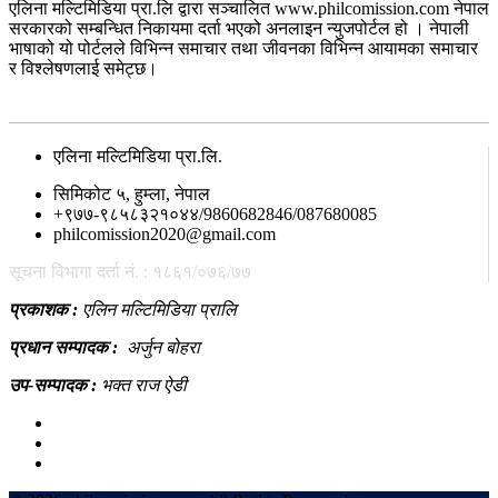
एलिना मल्टिमिडिया प्रा.लि द्वारा सञ्चालित www.philcomission.com नेपाल
सरकारको सम्बन्धित निकायमा दर्ता भएको अनलाइन न्युजपोर्टल हो । नेपाली
भाषाको यो पोर्टलले विभिन्न समाचार तथा जीवनका विभिन्न आयामका समाचार
र विश्लेषणलाई समेट्छ।
सम्पर्क
एलिना मल्टिमिडिया प्रा.लि.
सिमिकोट ५, हुम्ला, नेपाल
+९७७-९८५८३२१०४४/9860682846/087680085
philcomission2020@gmail.com
सूचना विभागा दर्ता नं. : १८६१/०७६/७७
प्रकाशक :
एलिन मल्टिमिडिया प्रालि
प्रधान सम्पादक :
अर्जुन बोहरा
उप-सम्पादक :
भक्त राज ऐडी