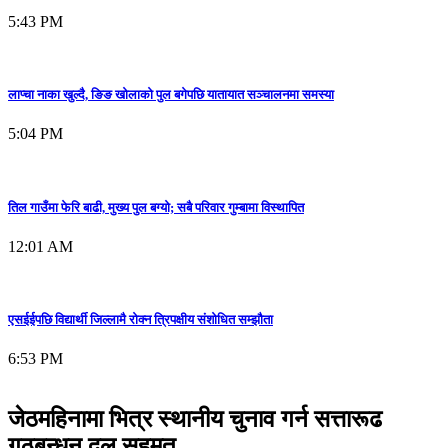
5:43 PM
लाप्चा नाका खुल्दै, ङिङ खोलाको पुल बगेपछि यातायात सञ्चालनमा समस्या
5:04 PM
तिल गाउँमा फेरि बाढी, मुख्य पुल बग्यो; सबै परिवार गुम्बामा विस्थापित
12:01 AM
एसईईपछि विद्यार्थी जिल्लामै रोक्न त्रिपक्षीय संशोधित सम्झौता
6:53 PM
जेठमहिनामा भित्र स्थानीय चुनाव गर्न सत्तारूढ
गठबन्धन दल सहमत