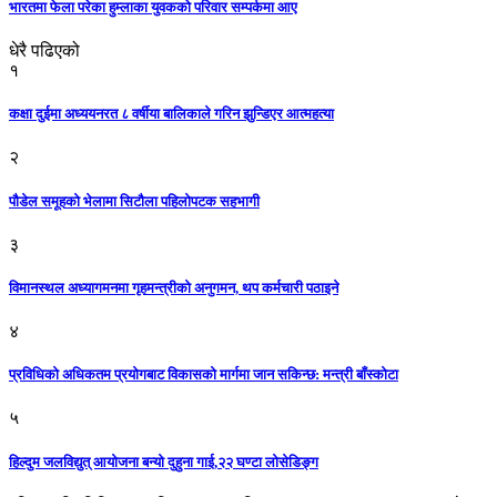
भारतमा फेला परेका हुम्लाका युवकको परिवार सम्पर्कमा आए
धेरै पढिएको
१
कक्षा दुईमा अध्ययनरत ८ वर्षीया बालिकाले गरिन झुन्डिएर आत्महत्या
२
पौडेल समूहको भेलामा सिटौला पहिलोपटक सहभागी
३
विमानस्थल अध्यागमनमा गृहमन्त्रीको अनुगमन, थप कर्मचारी पठाइने
४
प्रविधिको अधिकतम प्रयोगबाट विकासको मार्गमा जान सकिन्छ: मन्त्री बाँस्कोटा
५
हिल्दुम जलविद्युत् आयोजना बन्यो दुहुना गाई,२२ घण्टा लोसेडिङ्ग