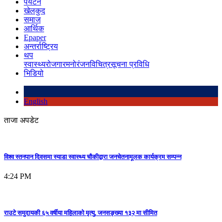
पर्यटन
खेलकुद
समाज
आर्थिक
Epaper
अन्तर्राष्ट्रिय
थप
स्वास्थ्य
रोजगार
मनोरंजन
विचित्र
सूचना प्रविधि
भिडियो
English
ताजा अपडेट
विश्व स्तनपान दिवसमा स्याडा स्वास्थ्य चौकीद्वारा जनचेतनामूलक कार्यक्रम सम्पन्न
4:24 PM
राउटे समुदायकी ६५ वर्षीया महिलाको मृत्यु, जनसङ्ख्या १३२ मा सीमित