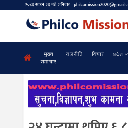
२०८३ साउन २३ गते शनिवार
philcomission2020@gmail.
मुख्य
राजनीति
विचार
प्रदेश
समाचार
२४ घन्टामा थपिए ६,