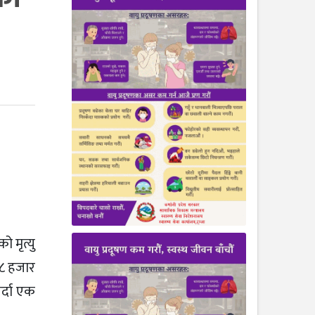
 मृत्यु
१८ हजार
र्दा एक