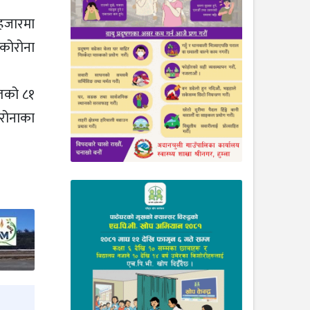
 हजारमा
कोरोना
ितको ८१
ोरोनाका