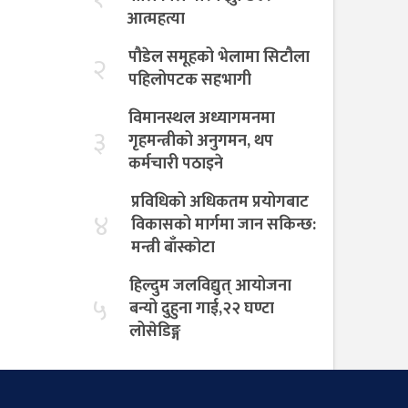
आत्महत्या
पौडेल समूहको भेलामा सिटौला
२
पहिलोपटक सहभागी
विमानस्थल अध्यागमनमा
३
गृहमन्त्रीको अनुगमन, थप
कर्मचारी पठाइने
प्रविधिको अधिकतम प्रयोगबाट
४
विकासको मार्गमा जान सकिन्छ:
मन्त्री बाँस्कोटा
हिल्दुम जलविद्युत् आयोजना
५
बन्यो दुहुना गाई,२२ घण्टा
लोसेडिङ्ग