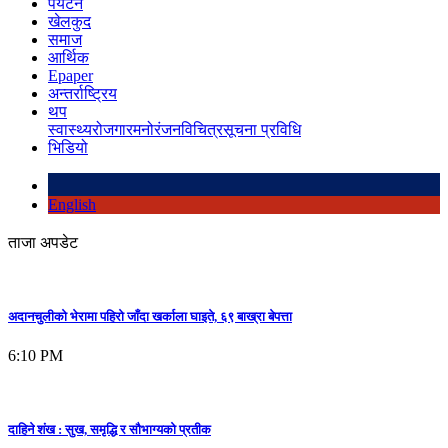
पर्यटन
खेलकुद
समाज
आर्थिक
Epaper
अन्तर्राष्ट्रिय
थप
स्वास्थ्य
रोजगार
मनोरंजन
विचित्र
सूचना प्रविधि
भिडियो
English
ताजा अपडेट
अदानचुलीको भेरामा पहिरो जाँदा खर्काला घाइते, ६९ बाख्रा बेपत्ता
6:10 PM
दाहिने शंख : सुख, समृद्धि र सौभाग्यको प्रतीक