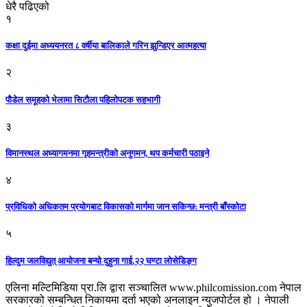
धेरै पढिएको
१
कक्षा दुईमा अध्ययनरत ८ वर्षीया बालिकाले गरिन झुन्डिएर आत्महत्या
२
पौडेल समूहको भेलामा सिटौला पहिलोपटक सहभागी
३
विमानस्थल अध्यागमनमा गृहमन्त्रीको अनुगमन, थप कर्मचारी पठाइने
४
प्रविधिको अधिकतम प्रयोगबाट विकासको मार्गमा जान सकिन्छ: मन्त्री बाँस्कोटा
५
हिल्दुम जलविद्युत् आयोजना बन्यो दुहुना गाई,२२ घण्टा लोसेडिङ्ग
एलिना मल्टिमिडिया प्रा.लि द्वारा सञ्चालित www.philcomission.com नेपाल
सरकारको सम्बन्धित निकायमा दर्ता भएको अनलाइन न्युजपोर्टल हो । नेपाली