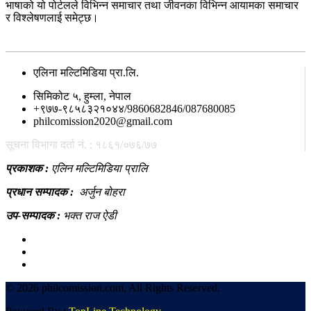
भाषाको यो पोर्टलले विभिन्न समाचार तथा जीवनका विभिन्न आयामका समाचार
र विश्लेषणलाई समेट्छ।
सम्पर्क
एलिना मल्टिमिडिया प्रा.लि.
सिमिकोट ५, हुम्ला, नेपाल
+९७७-९८५८३२१०४४/9860682846/087680085
philcomission2020@gmail.com
सूचना विभागा दर्ता नं. : १८६१/०७६/७७
प्रकाशक :
एलिन मल्टिमिडिया प्रालि
प्रधान सम्पादक :
अर्जुन बोहरा
उप-सम्पादक :
भक्त राज ऐडी
©
2026 philcomission.com, All Rights Reserved.