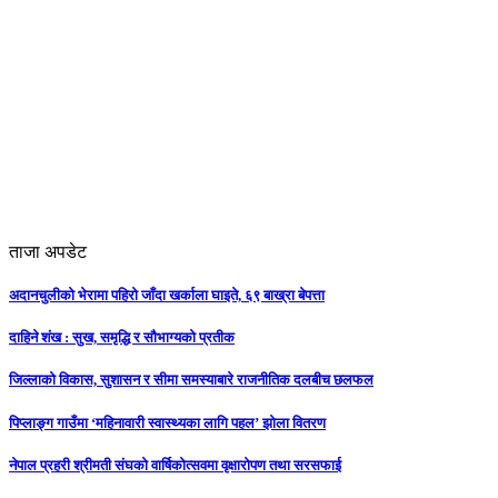
ताजा अपडेट
अदानचुलीको भेरामा पहिरो जाँदा खर्काला घाइते, ६९ बाख्रा बेपत्ता
दाहिने शंख : सुख, समृद्धि र सौभाग्यको प्रतीक
जिल्लाको विकास, सुशासन र सीमा समस्याबारे राजनीतिक दलबीच छलफल
पिप्लाङ्ग गाउँमा ‘महिनावारी स्वास्थ्यका लागि पहल’ झोला वितरण
नेपाल प्रहरी श्रीमती संघको वार्षिकोत्सवमा वृक्षारोपण तथा सरसफाई