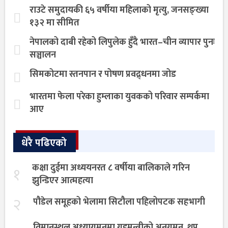
राउटे समुदायकी ६५ वर्षीया महिलाको मृत्यु, जनसङ्ख्या
१३२ मा सीमित
नेपालको दाबी रहेको लिपुलेक हुँदै भारत–चीन व्यापार पुनः
सञ्चालन
सिमकोटमा स्तनपान र पोषण प्रवद्र्धनमा जोड
भारतमा फेला परेका हुम्लाका युवकको परिवार सम्पर्कमा
आए
धेरै पढिएको
कक्षा दुईमा अध्ययनरत ८ वर्षीया बालिकाले गरिन
१
झुन्डिएर आत्महत्या
२
पौडेल समूहको भेलामा सिटौला पहिलोपटक सहभागी
विमानस्थल अध्यागमनमा गृहमन्त्रीको अनुगमन, थप