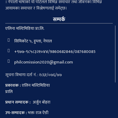
। नेपाली भाषाको यो पोर्टलले विभिन्न समाचार तथा जीवनका विभिन्न
आयामका समाचार र विश्लेषणलाई समेट्छ।
सम्पर्क
एलिना मल्टिमिडिया प्रा.लि.
सिमिकोट ५, हुम्ला, नेपाल
+९७७-९८५८३२१०४४/9860682846/087680085
philcomission2020@gmail.com
सूचना विभागा दर्ता नं. : १८६१/०७६/७७
प्रकाशक :
एलिन मल्टिमिडिया
प्रालि
प्रधान सम्पादक :
अर्जुन बोहरा
उप-सम्पादक :
भक्त राज ऐडी