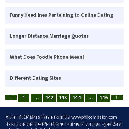
Funny Headlines Pertaining to Online Dating
Longer Distance Marriage Quotes
What Does Foodie Phone Mean?
Different Dating Sites
1
…
142
143
144
…
146
Previous
Nex
page
pag
एलिना मल्टिमिडिया प्रा.लि द्वारा सञ्चालित www.philcomission.com
नेपाल सरकारको सम्बन्धित निकायमा दर्ता भएको अनलाइन न्युजपोर्टल हो