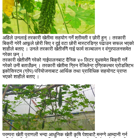
अहिले उनलाई तरकारी खेतीमा सहयोग गर्ने श्रीमती र छोरी हुन् । तरकारी
बिक्री गरेरै आफूले छोरी सिए र दुई वटा छोरी मास्टरडिग्र पढाउन सफल भएको
शाहीले बताए । उनले तरकारी खेतीसँगै गाई फार्म सञ्चालन र वंगुरपालनसमेत
गरेका छन् ।
तरकारी खेतीसँगै गरेको गाईपालनबाट दैनिक ४० लिटर दूधसमेत बिक्री गर्ने
गरेको उनी बताउँछन् । तरकारी खेतीमा ग्रिन रेजिलेन्ट एग्रिकल्चर प्रोडक्टिभ
इकोसिस्टम (ग्रेप) परियोजनाबाट आर्थिक तथा प्राविधिक सहयोगट प्राप्त
भएको शाहीले बताए ।
परम्परा खेती प्राणली भन्दा आधुनिक खेती कृषि पेशाबाटै मनग्गे आम्दानी गर्न