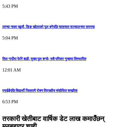
5:43 PM
लाप्चा नाका खुल्दै, ङिङ खोलाको पुल बगेपछि यातायात सञ्चालनमा समस्या
5:04 PM
तिल गाउँमा फेरि बाढी, मुख्य पुल बग्यो; सबै परिवार गुम्बामा विस्थापित
12:01 AM
एसईईपछि विद्यार्थी जिल्लामै रोक्न त्रिपक्षीय संशोधित सम्झौता
6:53 PM
तरकारी खेतीबाट वार्षिक डेट लाख कमाउँछन्
मनबहादुर शाही