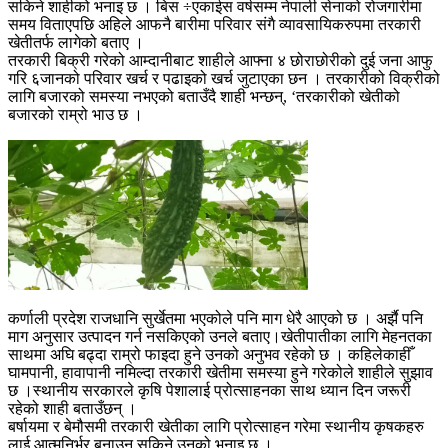
सकिने शाहीको भनाइ छ । बिस ÷एकाईस वर्षसम्म नेपाली सेनाको रोजगारीमा
समय विताएपछि अहिले आफनै बारीमा परिवार संगै व्यावसायिकरुपमा तरकारी
खेतीतर्फ लागेको बताए ।
तरकारी बिक्री गरेको आम्दानीबाट शाहीले आफ्ना ४ छोराछोरीको दुई जना आफु
गरि ६जानको परिवार खर्च र पढाइको खर्च जुटाएका छन । तरकारीको विक्रीको
लागि बजारको समस्या नभएको बताउँदै शाही भन्छन्, ‘तरकारीको खेतीको
बजारको राम्रो भाउ छ ।
कर्णाली प्रदेश राजधानि सुर्खेतमा भएकोले पनि माग धेरै आएको छ । अर्झै पनि
माग अनुसार उत्पादन गर्न नसकिएको उनले बताए।खेतीपातीका लागि मेहनतका
साथमा अघि बढ्दा राम्रो फाइदा हुने उनको अनुभव रहेको छ । कहिलेकाहीँ
घामपानी, हावापानी नमिल्दा तरकारी खेतीमा समस्या हुने गरेकोले शाहीले सुझाव
छ ।स्थानीय सरकारले कृषि पेशालाई प्रोत्साहनका साथ ध्यान दिन जरूरी
रहेको शाही बताउँछन् ।
बर्षायमा र बेमौसमी तरकारी खेतीका लागि प्रोत्साहन गरेमा स्थानीय कृषकहरु
लाई आत्मनिर्भर बनाउन सकिने उनको भनाइ छ ।