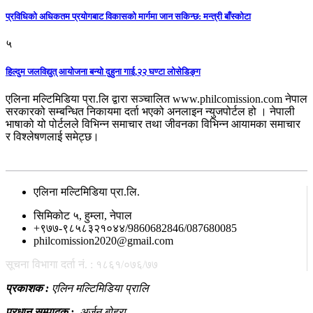
प्रविधिको अधिकतम प्रयोगबाट विकासको मार्गमा जान सकिन्छ: मन्त्री बाँस्कोटा
५
हिल्दुम जलविद्युत् आयोजना बन्यो दुहुना गाई,२२ घण्टा लोसेडिङ्ग
एलिना मल्टिमिडिया प्रा.लि द्वारा सञ्चालित www.philcomission.com नेपाल
सरकारको सम्बन्धित निकायमा दर्ता भएको अनलाइन न्युजपोर्टल हो । नेपाली
भाषाको यो पोर्टलले विभिन्न समाचार तथा जीवनका विभिन्न आयामका समाचार
र विश्लेषणलाई समेट्छ।
सम्पर्क
एलिना मल्टिमिडिया प्रा.लि.
सिमिकोट ५, हुम्ला, नेपाल
+९७७-९८५८३२१०४४/9860682846/087680085
philcomission2020@gmail.com
सूचना विभागा दर्ता नं. : १८६१/०७६/७७
प्रकाशक :
एलिन मल्टिमिडिया प्रालि
प्रधान सम्पादक :
अर्जुन बोहरा