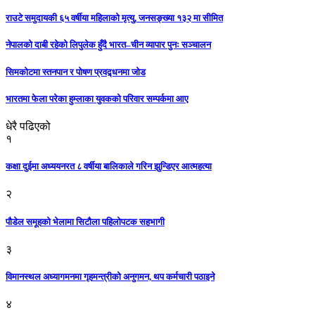
राउटे समुदायकी ६५ वर्षीया महिलाको मृत्यु, जनसङ्ख्या १३२ मा सीमित
नेपालको दाबी रहेको लिपुलेक हुँदै भारत–चीन व्यापार पुनः सञ्चालन
सिमकोटमा स्तनपान र पोषण प्रवद्र्धनमा जोड
भारतमा फेला परेका हुम्लाका युवकको परिवार सम्पर्कमा आए
धेरै पढिएको
१
कक्षा दुईमा अध्ययनरत ८ वर्षीया बालिकाले गरिन झुन्डिएर आत्महत्या
२
पौडेल समूहको भेलामा सिटौला पहिलोपटक सहभागी
३
विमानस्थल अध्यागमनमा गृहमन्त्रीको अनुगमन, थप कर्मचारी पठाइने
४