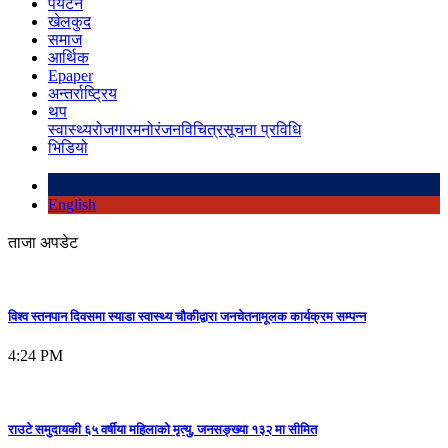
पर्यटन
खेलकुद
समाज
आर्थिक
Epaper
अन्तर्राष्ट्रिय
थप
स्वास्थ्य
रोजगार
मनोरंजन
विचित्र
सूचना प्रविधि
भिडियो
English
ताजा अपडेट
विश्व स्तनपान दिवसमा स्याडा स्वास्थ्य चौकीद्वारा जनचेतनामूलक कार्यक्रम सम्पन्न
4:24 PM
राउटे समुदायकी ६५ वर्षीया महिलाको मृत्यु, जनसङ्ख्या १३२ मा सीमित