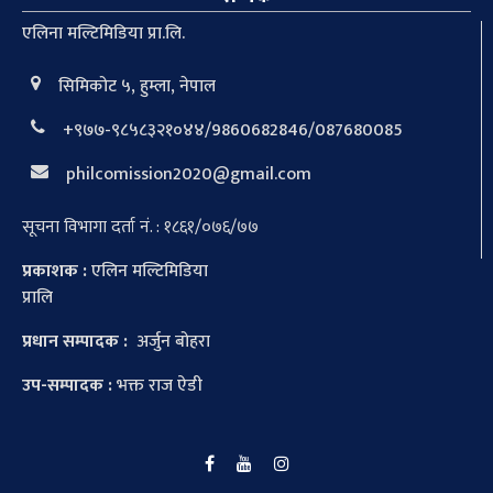
एलिना मल्टिमिडिया प्रा.लि.
सिमिकोट ५, हुम्ला, नेपाल
+९७७-९८५८३२१०४४/9860682846/087680085
philcomission2020@gmail.com
सूचना विभागा दर्ता नं. : १८६१/०७६/७७
प्रकाशक :
एलिन मल्टिमिडिया
प्रालि
प्रधान सम्पादक :
अर्जुन बोहरा
उप-सम्पादक :
भक्त राज ऐडी