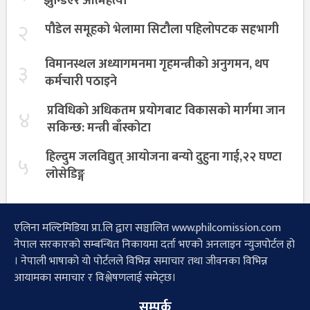
झुन्डिएर आत्महत्या
२
पौडेल समूहको भेलामा सिटौला पहिलोपटक सहभागी
विमानस्थल अध्यागमनमा गृहमन्त्रीको अनुगमन, थप
३
कर्मचारी पठाइने
प्रविधिको अधिकतम प्रयोगबाट विकासको मार्गमा जान
४
सकिन्छ: मन्त्री बाँस्कोटा
हिल्दुम जलविद्युत् आयोजना बन्यो दुहुना गाई,२२ घण्टा
५
लोसेडिङ्ग
एलिना मल्टिमिडिया प्रा.लि द्वारा सञ्चालित www.philcomission.com
नेपाल सरकारको सम्बन्धित निकायमा दर्ता भएको अनलाइन न्युजपोर्टल हो
। नेपाली भाषाको यो पोर्टलले विभिन्न समाचार तथा जीवनका विभिन्न
आयामका समाचार र विश्लेषणलाई समेट्छ।
सम्पर्क