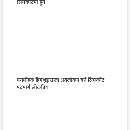
सिमकोटमा हुने
मनमोहक हिमशृङ्खला अवलोकन गर्न सिमकोट
पदमार्ग लोकप्रिय