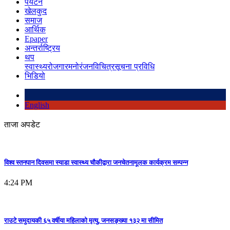
पर्यटन
खेलकुद
समाज
आर्थिक
Epaper
अन्तर्राष्ट्रिय
थप
स्वास्थ्य
रोजगार
मनोरंजन
विचित्र
सूचना प्रविधि
भिडियो
English
ताजा अपडेट
विश्व स्तनपान दिवसमा स्याडा स्वास्थ्य चौकीद्वारा जनचेतनामूलक कार्यक्रम सम्पन्न
4:24 PM
राउटे समुदायकी ६५ वर्षीया महिलाको मृत्यु, जनसङ्ख्या १३२ मा सीमित