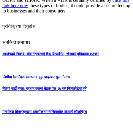
GDPR and HIPAA. When a VDR is certainly certified by
click this
link here now
these types of bodies, it could provide a secure feeling
to businesses and their consumers.
प्रतिक्रिया दिनुहोस
संबन्धित समाचार
आयोगको निष्कर्षः शीर्ष नेतृत्वलाई कैद सिफारिस, सेनाको भूमिकामा शङ्का
लिमीमा वैकल्पिक समाधान: ह्यूम पाइपबाट पुल निर्माण
नेकपा पार्टी हुम्लाः प्रथम एकता बैठक पुस २७ गते सिमकोटमा हुने
मनमोहक हिमशृङ्खला अवलोकन गर्न सिमकोट पदमार्ग लोकप्रिय