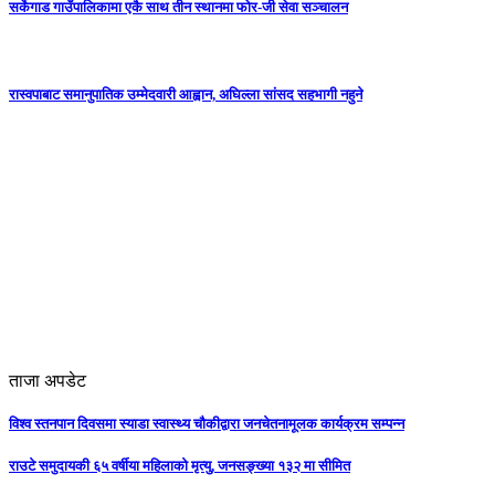
सर्केगाड गाउँपालिकामा एकै साथ तीन स्थानमा फोर-जी सेवा सञ्चालन
रास्वपाबाट समानुपातिक उम्मेदवारी आह्वान, अघिल्ला सांसद सहभागी नहुने
ताजा अपडेट
विश्व स्तनपान दिवसमा स्याडा स्वास्थ्य चौकीद्वारा जनचेतनामूलक कार्यक्रम सम्पन्न
राउटे समुदायकी ६५ वर्षीया महिलाको मृत्यु, जनसङ्ख्या १३२ मा सीमित