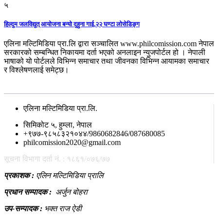
५
हिल्दुम जलविद्युत् आयोजना बन्यो दुहुना गाई,२२ घण्टा लोसेडिङ्ग
एलिना मल्टिमिडिया प्रा.लि द्वारा सञ्चालित www.philcomission.com नेपाल
सरकारको सम्बन्धित निकायमा दर्ता भएको अनलाइन न्युजपोर्टल हो । नेपाली
भाषाको यो पोर्टलले विभिन्न समाचार तथा जीवनका विभिन्न आयामका समाचार
र विश्लेषणलाई समेट्छ।
सम्पर्क
एलिना मल्टिमिडिया प्रा.लि.
सिमिकोट ५, हुम्ला, नेपाल
+९७७-९८५८३२१०४४/9860682846/087680085
philcomission2020@gmail.com
सूचना विभागा दर्ता नं. : १८६१/०७६/७७
प्रकाशक :
एलिन मल्टिमिडिया प्रालि
प्रधान सम्पादक :
अर्जुन बोहरा
उप-सम्पादक :
भक्त राज ऐडी